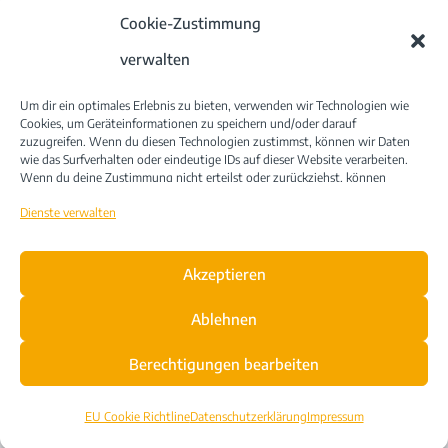
Sonstiges
Cookie-Zustimmung
verwalten
Stellenangebote
JacobiSmartCleanConcept
Um dir ein optimales Erlebnis zu bieten, verwenden wir Technologien wie
Cookies, um Geräteinformationen zu speichern und/oder darauf
News
zuzugreifen. Wenn du diesen Technologien zustimmst, können wir Daten
wie das Surfverhalten oder eindeutige IDs auf dieser Website verarbeiten.
Kontakt
Wenn du deine Zustimmung nicht erteilst oder zurückziehst, können
bestimmte Merkmale und Funktionen beeinträchtigt werden.
Dienste verwalten
Akzeptieren
Datenschutzerklärung
Impressum
Compliance
Ablehnen
EU Cookie Richtline
Berechtigungen bearbeiten
EU Cookie Richtline
Datenschutzerklärung
Impressum