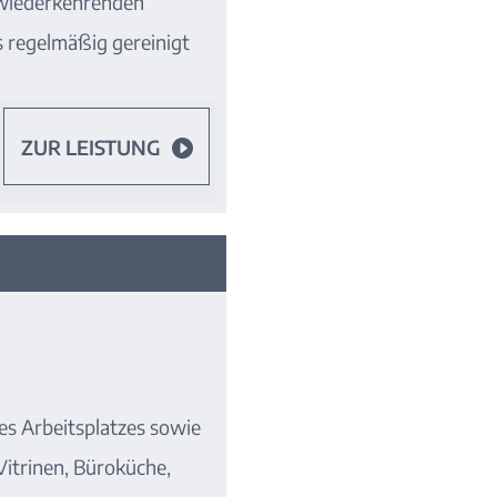
 wiederkehrenden
s regelmäßig gereinigt
ZUR LEISTUNG

s Arbeitsplatzes sowie
Vitrinen, Büroküche,