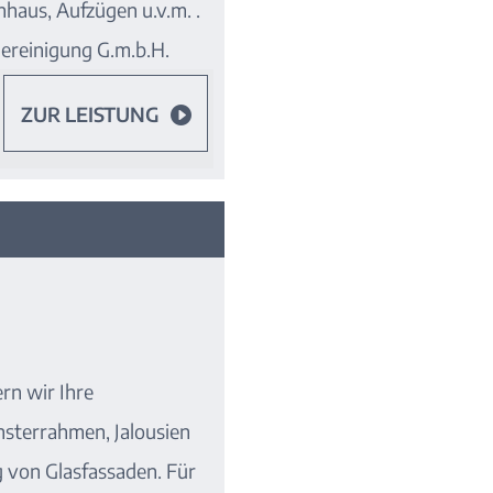
haus, Aufzügen u.v.m. .
ereinigung G.m.b.H.
ZUR LEISTUNG

rn wir Ihre
nsterrahmen, Jalousien
 von Glasfassaden. Für