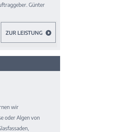
uftraggeber. Günter
ZUR LEISTUNG

rnen wir
e oder Algen von
Glasfassaden,