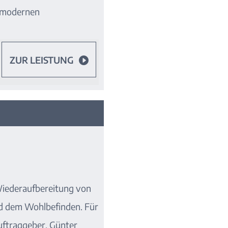
n modernen
ZUR LEISTUNG

Wiederaufbereitung von
d dem Wohlbefinden. Für
uftraggeber. Günter