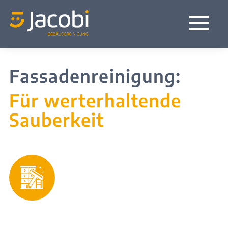
a
Fassadenreinigung:
Für werterhaltende
Sauberkeit