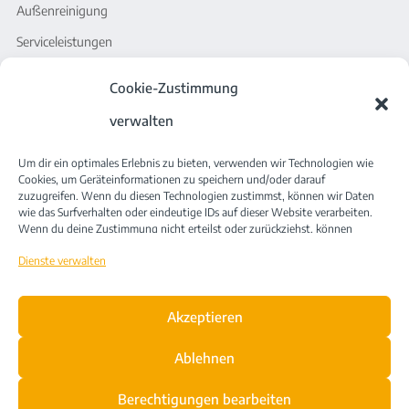
Außenreinigung
Serviceleistungen
Sonstiges
Cookie-Zustimmung
verwalten
Stellenangebote
JacobiSmartCleanConcept
Um dir ein optimales Erlebnis zu bieten, verwenden wir Technologien wie
Cookies, um Geräteinformationen zu speichern und/oder darauf
News
zuzugreifen. Wenn du diesen Technologien zustimmst, können wir Daten
wie das Surfverhalten oder eindeutige IDs auf dieser Website verarbeiten.
Kontakt
Wenn du deine Zustimmung nicht erteilst oder zurückziehst, können
bestimmte Merkmale und Funktionen beeinträchtigt werden.
Dienste verwalten
Akzeptieren
Datenschutzerklärung
Impressum
Compliance
Ablehnen
EU Cookie Richtline
Berechtigungen bearbeiten