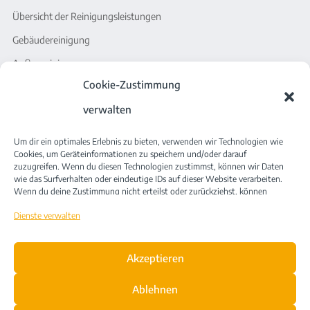
Übersicht der Reinigungsleistungen
Gebäudereinigung
Außenreinigung
Cookie-Zustimmung
Serviceleistungen
verwalten
Sonstiges
Um dir ein optimales Erlebnis zu bieten, verwenden wir Technologien wie
Stellenangebote
Cookies, um Geräteinformationen zu speichern und/oder darauf
zuzugreifen. Wenn du diesen Technologien zustimmst, können wir Daten
JacobiSmartCleanConcept
wie das Surfverhalten oder eindeutige IDs auf dieser Website verarbeiten.
Wenn du deine Zustimmung nicht erteilst oder zurückziehst, können
News
bestimmte Merkmale und Funktionen beeinträchtigt werden.
Dienste verwalten
Kontakt
Akzeptieren
Ablehnen
Datenschutzerklärung
Impressum
Compliance