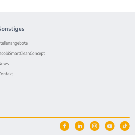
Sonstiges
Stellenangebote
JacobiSmartCleanConcept
News
Kontakt