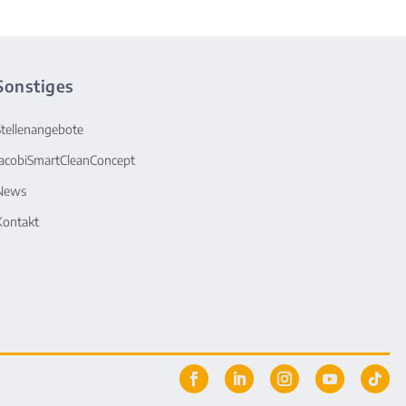
Sonstiges
Stellenangebote
JacobiSmartCleanConcept
News
Kontakt